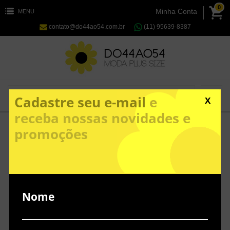
0
Minha Conta
MENU
contato@do44ao54.com.br
(11) 95639-8387
Cadastre seu e-mail
e
X
receba nossas novidades e
promoções
Nome