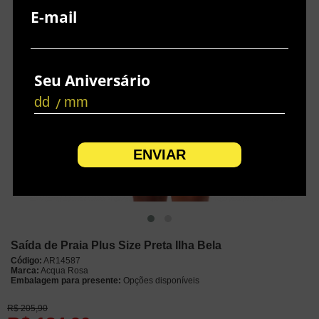
E-mail
Seu Aniversário
/
Saída de Praia Plus Size Preta Ilha Bela
Código:
AR14587
Marca:
Acqua Rosa
Embalagem para presente:
Opções disponíveis
R$
205,90