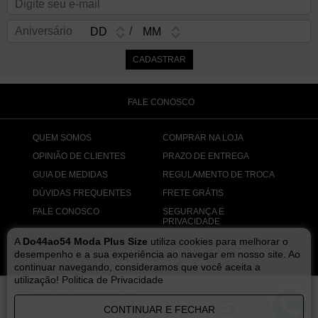
Aniversário
/
FALE CONOSCO
QUEM SOMOS
COMPRAR NA LOJA
OPINIÃO DE CLIENTES
PRAZO DE ENTREGA
GUIA DE MEDIDAS
REGULAMENTO DE TROCA
DÚVIDAS FREQUENTES
FRETE GRÁTIS
FALE CONOSCO
SEGURANÇA E
PRIVACIDADE
A
Do44ao54 Moda Plus Size
utiliza cookies para melhorar o
desempenho e a sua experiência ao navegar em nosso site. Ao
Este site é protegido por reCAPTCHA e o Google
Política de Privacidade
e
Termos de serviço
se aplicam.
continuar navegando, consideramos que você aceita a
utilização!
Politica de Privacidade
CNPJ: 14.136.695.0001-48
São Paulo - SP - 05025-011
CONTINUAR E FECHAR