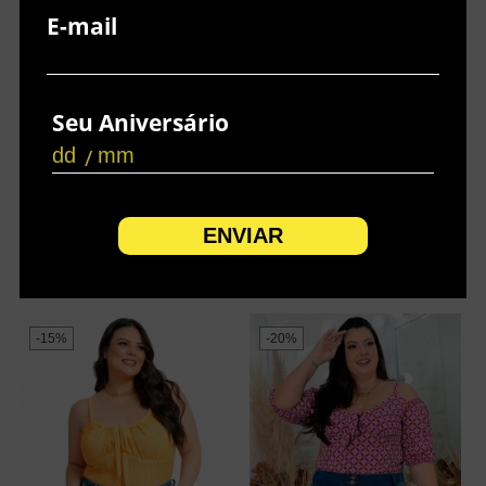
E-mail
Seu Aniversário
/
SHORT SAIA PLUS SIZE
SHORT SAIA PLUS SIZE
ALFAIATARIA PRETO
ALFAIATARIA MARROM
R$
145,90
R$
145,90
R$
129,90
R$
129,90
3x
R$
43,30
sem juros
3x
R$
43,30
sem juros
-15%
-20%