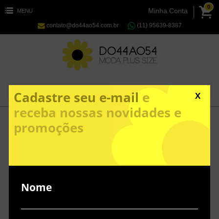
0
Minha Conta
MENU
contato@do44ao54.com.br
(11) 95639-8387
Cadastre seu e-mail
e
X
receba nossas novidades e
promoções
Nome