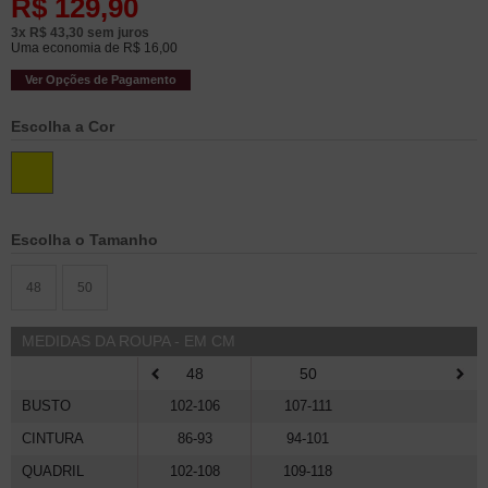
R$
129,90
3x
R$
43,30
sem juros
Uma economia de
R$
16,00
Ver Opções de Pagamento
Cor
Amarelo
Tamanho
48
50
MEDIDAS DA ROUPA - EM CM
48
50
BUSTO
102-106
107-111
CINTURA
86-93
94-101
QUADRIL
102-108
109-118