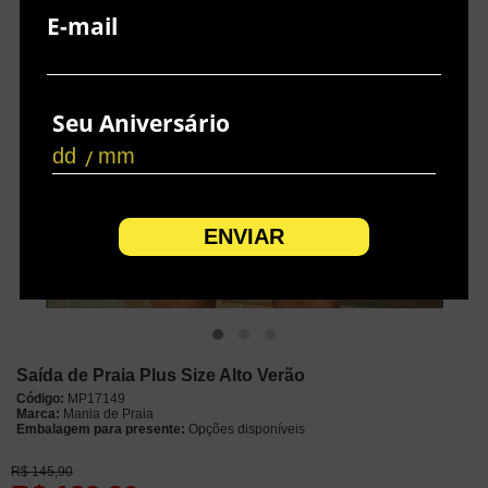
E-mail
Seu Aniversário
/
Saída de Praia Plus Size Alto Verão
Código:
MP17149
Marca:
Mania de Praia
Embalagem para presente:
Opções disponíveis
R$
145,90