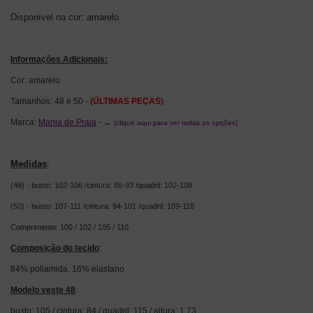
Disponível na cor: amarelo
Informações Adicionais:
Cor: amarelo
Tamanhos: 48 e 50 -
(ÚLTIMAS PEÇAS)
Marca:
Mania de Praia
-
←
(clique aqui para ver todas as opções)
Medidas
:
(48) - busto: 102-106 /cintura: 86-93 /quadril: 102-108
(50) - busto: 107-111 /cintura: 94-101 /quadril: 109-118
Comprimento: 100 / 102 / 105 / 110
Composição do tecido
:
84% poliamida, 16% elastano
Modelo veste 48
:
busto: 105 / cintura: 84 / quadril: 115 / altura: 1,73