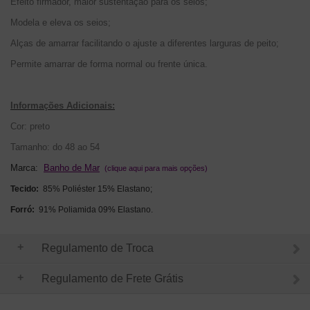
Efeito firmador, maior sustentação para os seios;
Modela e eleva os seios;
Alças de amarrar facilitando o ajuste a diferentes larguras de peito;
Permite amarrar de forma normal ou frente única.
Informações Adicionais:
Cor: preto
Tamanho: do 48 ao 54
Marca:
Banho de Mar
(clique aqui para mais opções)
Tecido:
85% Poliéster 15% Elastano;
Forró:
91% Poliamida 09% Elastano.
Regulamento de Troca
Regulamento de Frete Grátis