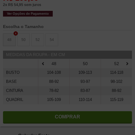
2x
R$
54,95
sem juros
Ver Opções de Pagamento
Tamanho
48
50
52
54
MEDIDAS DA ROUPA - EM CM
48
50
52
BUSTO
104-108
109-113
114-118
BASE
88-92
93-97
98-102
CINTURA
78-82
83-87
88-92
QUADRIL
105-109
110-114
115-119
COMPRAR