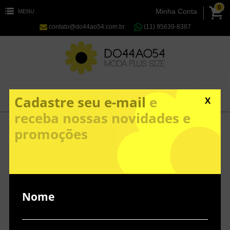
0
Minha Conta
MENU
contato@do44ao54.com.br
(11) 95639-8387
Cadastre seu e-mail
e
X
receba nossas novidades e
promoções
Nome