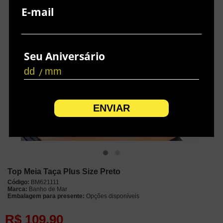
E-mail
Seu Aniversário
/
Top Meia Taça Plus Size Preto
Código:
BM621111
Marca:
Banho de Mar
Embalagem para presente:
Opções disponíveis
R$
109,90