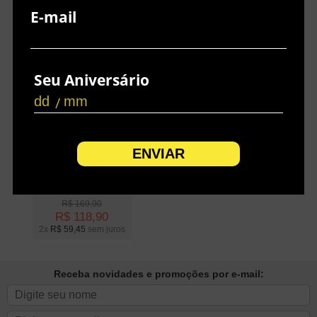
E-mail
Seu Aniversário
/
VESTIDO PLUS SIZE
VISCOSE ALTO VERÃO
R$
169,90
R$
118,90
2x
R$
59,45
sem juros
Receba novidades e promoções por e-mail: