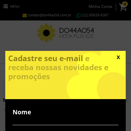
0
Minha Conta
MENU
contato@do44ao54.com.br
(11) 95639-8387
Cadastre seu e-mail
e
X
receba nossas novidades e
promoções
Vestidos Plus Size Promoções
Exibir busca avançada
MARCA
X
Limpar
MANIFESTO JEANS
Nome
-30%