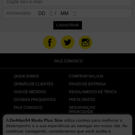
Aniversário
/
FALE CONOSCO
QUEM SOMOS
COMPRAR NA LOJA
OPINIÃO DE CLIENTES
PRAZO DE ENTREGA
GUIA DE MEDIDAS
REGULAMENTO DE TROCA
DÚVIDAS FREQUENTES
FRETE GRÁTIS
FALE CONOSCO
SEGURANÇA E
PRIVACIDADE
A
Do44ao54 Moda Plus Size
utiliza cookies para melhorar o
desempenho e a sua experiência ao navegar em nosso site. Ao
Este site é protegido por reCAPTCHA e o Google
Política de Privacidade
e
Termos de serviço
se aplicam.
continuar navegando, consideramos que você aceita a