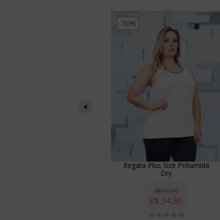
-50%
nina Plus Size
Regata Plus Size Poliamida
 Recortes
Dry
119,90
R$
69,90
95,90
R$
34,90
95
sem juros