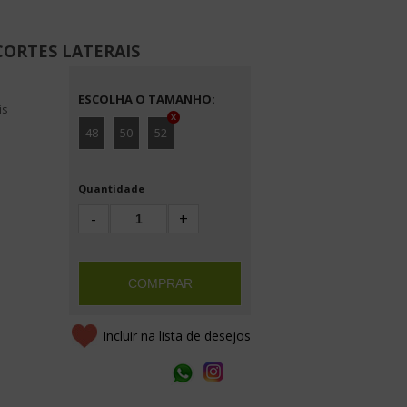
CORTES LATERAIS
TAMANHO
:
is
48
50
52
Quantidade
-
+
COMPRAR
Incluir na lista de desejos