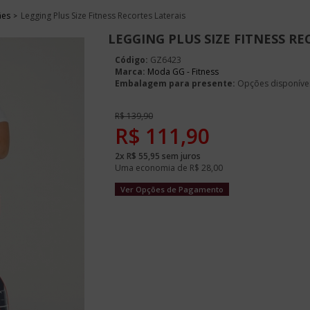
ães
Legging Plus Size Fitness Recortes Laterais
LEGGING PLUS SIZE FITNESS RE
Código:
GZ6423
Marca:
Moda GG - Fitness
Embalagem para presente:
Opções disponíve
R$
139,90
R$
111,90
2x
R$
55,95
sem juros
Uma economia de
R$
28,00
Ver Opções de Pagamento