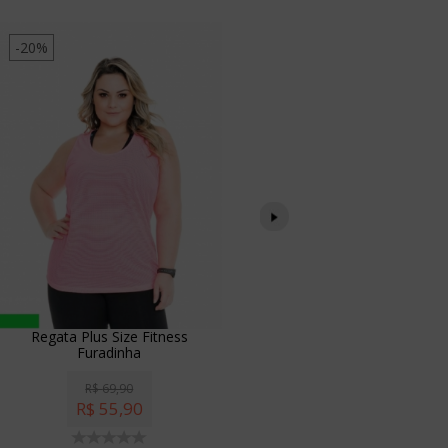
-20%
-20%
Regata Plus Size Fitness
Regata Plus 
Furadinha
com 
R$
69,90
R$
6
R$
55,90
R$
5