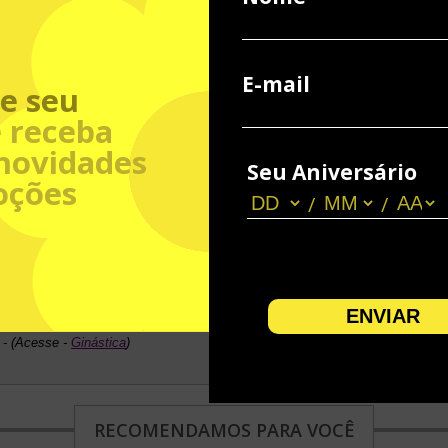
com 11 cm para comprimir a barriguinha;
o, tons de cinza, filete na cor laranja;
E-mail
e seu
 receba
novidades
Seu Aniversário
oções
/
/
% elastano
tano
 - (Acesse -
Ginástica
)
RECOMENDAMOS PARA VOCÊ