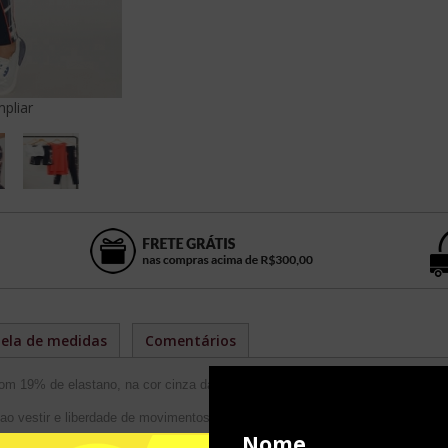
pliar
ela de medidas
Comentários
om 19% de elastano, na cor cinza dark (escuro) com faixa na lateral;
ao vestir e liberdade de movimentos;
Nome