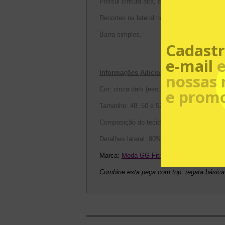
Possui c
intura alta, cós anatômico, alto, 
Recortes na lateral nas cores laranja, branc
Barra simples.
Cadastr
e-mail
e
Informações Adicionais:
nossas 
Cor: cinza dark (escuro)
e prom
Tamanho: 48, 50 e 52
Composição do tecido: 81% poliamida, 19
Detalhes lateral: 90% poliamida, 10% elas
Marca:
Moda GG Fitness
Combine esta peça com top, regata básica