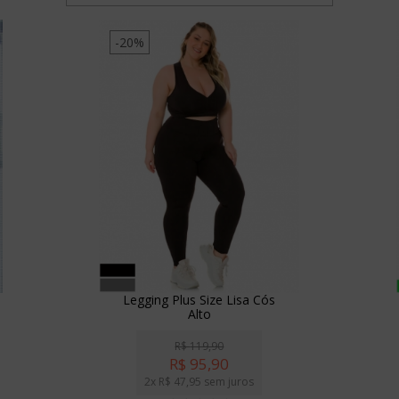
-20%
Legging Plus Size Lisa Cós
Alto
R$
119,90
R$
95,90
2x
R$
47,95
sem juros