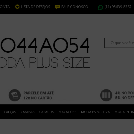
CONTA
LISTA DE DESEJOS
FALE CONOSCO
(11) 95639-8387
CALÇAS
CAMISAS
CASACOS
MACACÕES
MODA ESPORTIVA
MODA ÍNTI