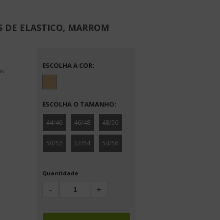
ÓS DE ELASTICO, MARROM
COR
:
is
TAMANHO
:
44/46
46/48
48/50
50/52
52/54
54/56
Quantidade
-
+