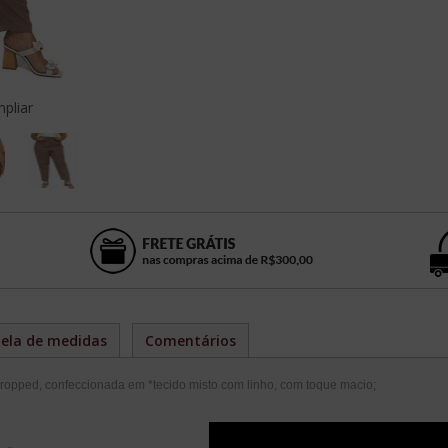
pliar
ela de medidas
Comentários
cropped,
confeccionada em *tecido misto com linho, com toque macio;