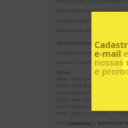
Possui cintura alta, cós largo com elástico, 
Bolsos frontais e traseiros, amplos, funcionais
Acabamento e costura na mesma tonalidade;
Modelagem reta, comprimento cropped, um po
Cadastr
Informações Adicionais:
e-mail
e
Cor: Marrom claro (capuccino)
nossas 
Tamanho: do 44 ao 56
e prom
Medidas
:
(44/46) - cintura: 82-94/ quadril: 114-118/ ga
(46/48) - cintura: 88-100/ quadril: 118-122/ g
(48/50) - cintura: 94-106/ quadril: 122-126/ g
(50/52) - cintura: 100-112/ quadril: 126-130/ 
(52/54) - cintura: 106-118/ quadril: 130-134/ 
(54/56) - cintura: 110-122/ quadril: 134-138/ 
Marca:
Cambos Jeans
← (acesse para ver ou