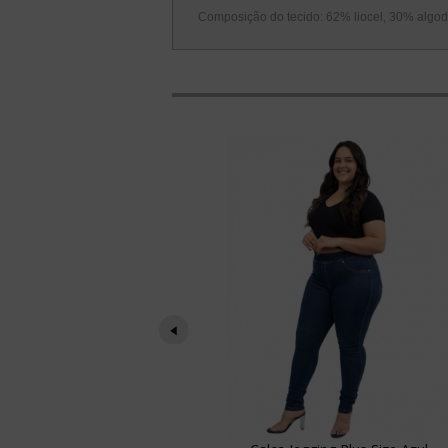
Composição do tecido: 62% liocel, 30% algod