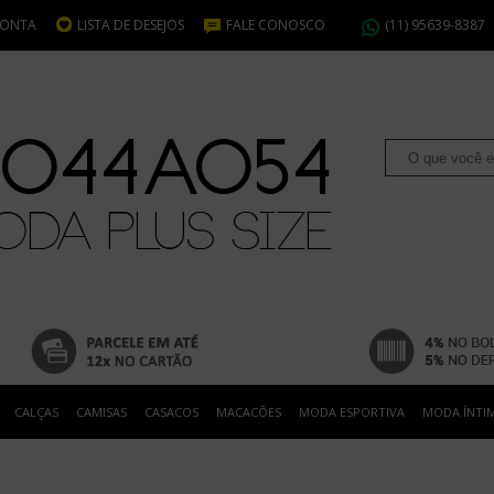
CONTA
LISTA DE DESEJOS
FALE CONOSCO
(11) 95639-8387
CALÇAS
CAMISAS
CASACOS
MACACÕES
MODA ESPORTIVA
MODA ÍNTI