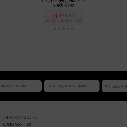
Calça Legging Plus Size
Black Jeans
R$
159,90
3x
R$
53,30
sem juros
ANIVERSÁR
INFORMAÇÕES
COMO COMPRAR