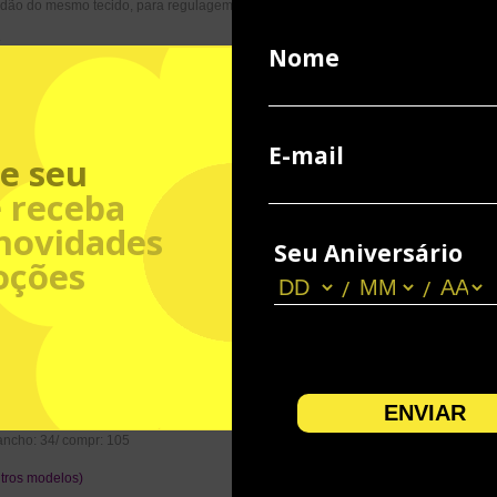
cordão do mesmo tecido, para regulagem;
;
Nome
uco mais curta.
E-mail
e seu
 receba
novidades
Seu Aniversário
oções
/
/
ncho: 29/ compr: 100
ancho: 30/ compr: 101
ancho: 31/ compr: 102
gancho: 32/ compr: 103
gancho: 33/ compr: 104
gancho: 34/ compr: 105
tros modelos)