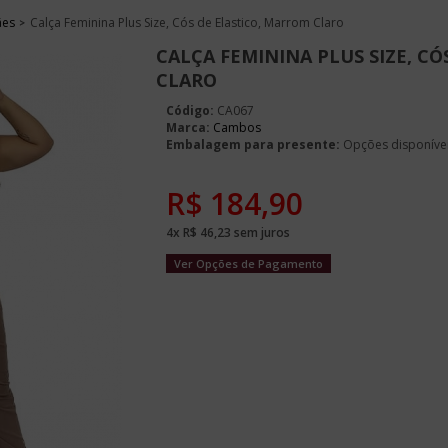
ães
Calça Feminina Plus Size, Cós de Elastico, Marrom Claro
CALÇA FEMININA PLUS SIZE, C
CLARO
Código:
CA067
Marca:
Cambos
Embalagem para presente:
Opções disponíve
R$
184,90
4x
R$
46,23
sem juros
Ver Opções de Pagamento