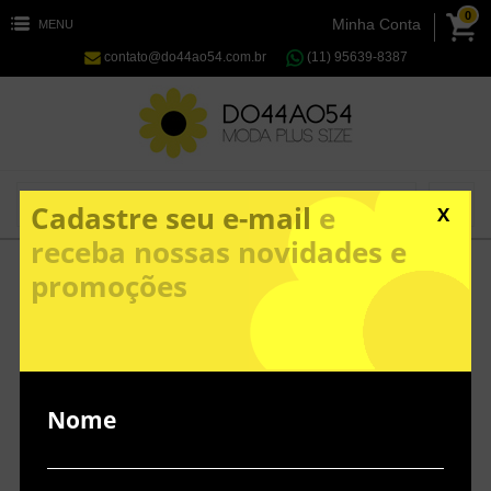
0
Minha Conta
MENU
contato@do44ao54.com.br
(11) 95639-8387
Cadastre seu e-mail
e
X
receba nossas novidades e
promoções
Nome