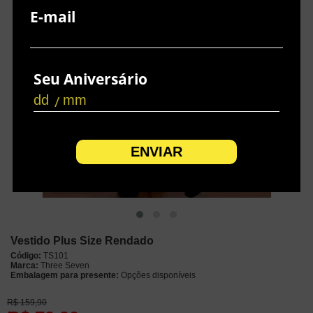
E-mail
Seu Aniversário
/
Vestido Plus Size Rendado
Código:
TS101
Marca:
Three Seven
Embalagem para presente:
Opções disponíveis
R$
159,90