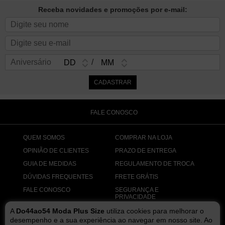
Receba novidades e promoções por e-mail:
Aniversário
/
FALE CONOSCO
QUEM SOMOS
COMPRAR NA LOJA
OPINIÃO DE CLIENTES
PRAZO DE ENTREGA
GUIA DE MEDIDAS
REGULAMENTO DE TROCA
DÚVIDAS FREQUENTES
FRETE GRÁTIS
FALE CONOSCO
SEGURANÇA E
PRIVACIDADE
A
Do44ao54 Moda Plus Size
utiliza cookies para melhorar o
desempenho e a sua experiência ao navegar em nosso site. Ao
Este site é protegido por reCAPTCHA e o Google
Política de Privacidade
e